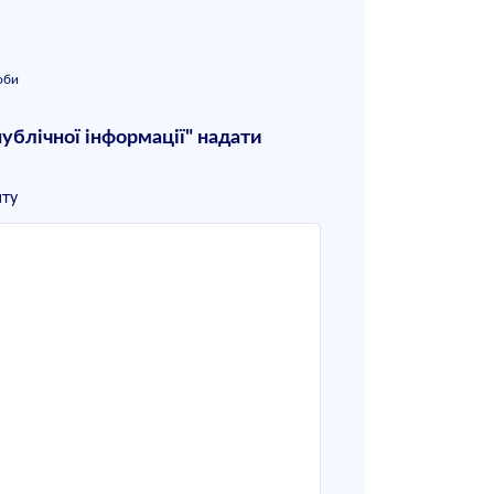
оби
ублічної інформації" надати
нту